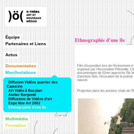
Équipe
Ethnographie d’une île
Partenaires et Liens
Actus
Documentaires
Film d’exposition lors de l’événement
« 
organisé par l’Association Pétronille. C
Manifestations
documentaire de 52mn approche l’île Ver
d’anciens îlois, l’évocation de la poésie 
naturel.
Diffusion Vidéos quartier des
Capucins
Art Vidéo à Bacalan
Projection dans les anciens chais de l’îl
Atelier Bergonié
Diffusions de Vidéos d’art
Expo Nov Art 2002
Ethnographie d’une île
Multimédia
Formation