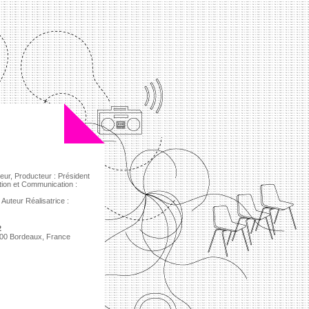
teur, Producteur : Président
ation et Communication :
, Auteur Réalisatrice :
2
3000 Bordeaux, France