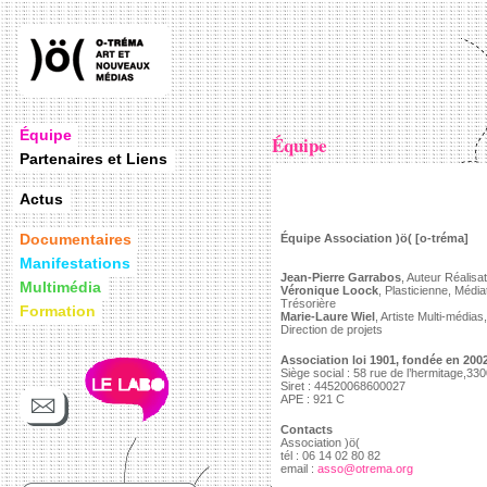
Équipe
Équipe
Partenaires et Liens
Actus
Documentaires
Équipe Association )ö( [o-tréma]
Manifestations
Jean-Pierre Garrabos
, Auteur Réalisa
Multimédia
Véronique Loock
, Plasticienne, Médi
Trésorière
Formation
Marie-Laure Wiel
, Artiste Multi-médias
Direction de projets
Association loi 1901, fondée en 200
Siège social : 58 rue de l’hermitage,3
Siret : 44520068600027
APE : 921 C
Contacts
Association )ö(
tél : 06 14 02 80 82
email :
asso@otrema.org