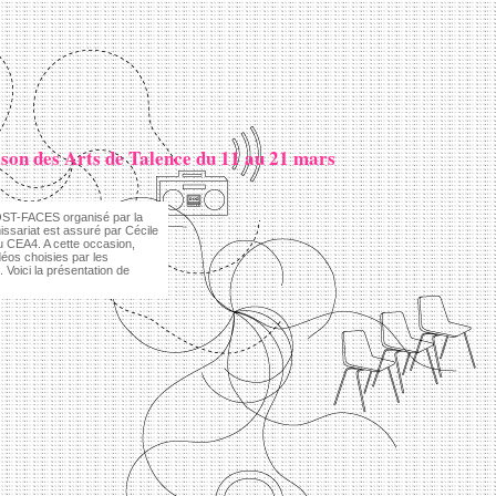
son des Arts de Talence du 11 au 21 mars
OST-FACES organisé par la
ssariat est assuré par Cécile
 CEA4. A cette occasion,
éos choisies par les
Voici la présentation de