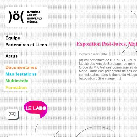
Équipe
Exposition Post-Faces, Mai
Partenaires et Liens
mercredi 5 mars 2014
Actus
)ö( est partenaire de l’EXPOSITION P
faculté des Arts de Bordeaux. Le commi
Documentaires
Croce du MICA et ses commissaires du
Marie-Laure Wiel présentera de ses vid
Manifestations
commissaires dans le thème du Visage. 
l’exposition : Si le visage […]
Multimédia
Formation