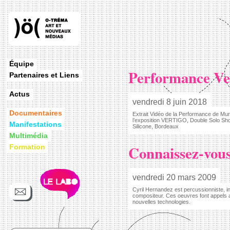
Équipe
Performance Ver
Partenaires et Liens
Actus
vendredi 8 juin 2018
Documentaires
Extrait Vidéo de la Performance de Mur
l’exposition VERTIGO, Double Solo Sh
Manifestations
Silicone, Bordeaux
Multimédia
Connaissez-vous
Formation
vendredi 20 mars 2009
Cyril Hernandez est percussionniste, in
compositeur. Ces oeuvres font appels a
nouvelles technologies.