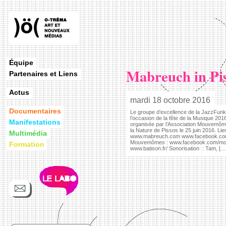
Équipe
Mabreuch in Pis
Partenaires et Liens
Actus
mardi 18 octobre 2016
Documentaires
Le groupe d’excellence de la JazzFunk
l’occasion de la fête de la Musique 201
Manifestations
organisée par l’Association Mouvemômes
la Nature de Pissos le 25 juin 2016. Li
Multimédia
www.mabreuch.com www.facebook.co
Mouvemômes : www.facebook.com/mou
Formation
www.batison.fr/ Sonorisation : Tam, […