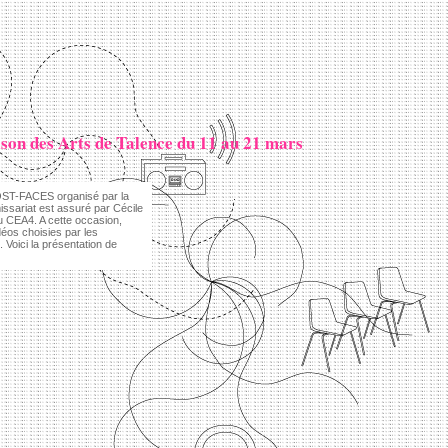
son des Arts de Talence du 11 au 21 mars
OST-FACES organisé par la
ssariat est assuré par Cécile
 CEA4. A cette occasion,
éos choisies par les
Voici la présentation de