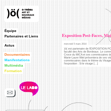
Équipe
Exposition Post-Faces, Mai
Partenaires et Liens
mercredi 5 mars 2014
Actus
)ö( est partenaire de l’EXPOSITION P
faculté des Arts de Bordeaux. Le commi
Documentaires
Croce du MICA et ses commissaires du
Marie-Laure Wiel présentera de ses vid
Manifestations
commissaires dans le thème du Visage. 
l’exposition : Si le visage […]
Multimédia
Formation