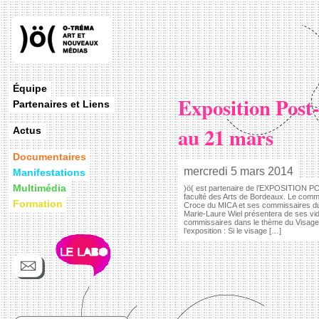
Équipe
Exposition Post
Partenaires et Liens
au 21 mars
Actus
Documentaires
mercredi 5 mars 2014
Manifestations
Multimédia
)ö( est partenaire de l’EXPOSITION P
faculté des Arts de Bordeaux. Le commi
Formation
Croce du MICA et ses commissaires du
Marie-Laure Wiel présentera de ses vid
commissaires dans le thème du Visage. 
l’exposition : Si le visage […]