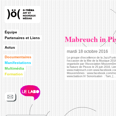
Équipe
Mabreuch in Pis
Partenaires et Liens
Actus
mardi 18 octobre 2016
Documentaires
Le groupe d’excellence de la JazzFunk
l’occasion de la fête de la Musique 201
Manifestations
organisée par l’Association Mouvemômes
la Nature de Pissos le 25 juin 2016. Li
Multimédia
www.mabreuch.com www.facebook.co
Mouvemômes : www.facebook.com/mou
Formation
www.batison.fr/ Sonorisation : Tam, […