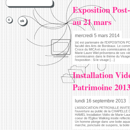
Exposition Post
au 21 mars
mercredi 5 mars 2014
)ö( est partenaire de l’EXPOSITION P
faculté des Arts de Bordeaux. Le commi
Croce du MICA et ses commissaires du
Marie-Laure Wiel présentera de ses vid
commissaires dans le thème du Visage. 
l’exposition : Si le visage […]
Installation Vi
Patrimoine 201
lundi 16 septembre 2013
L’ASSOCIATION PETRONILLE INVITE )ö
l’ouverture au public de la CHAPELL
HAMEL Installation Vidéo de Marie-Lau
coeur de l’Eglise Walking inside reflecti
Un homme plonge dans une boite aquat
marche, ponctuée de suspens, la boite