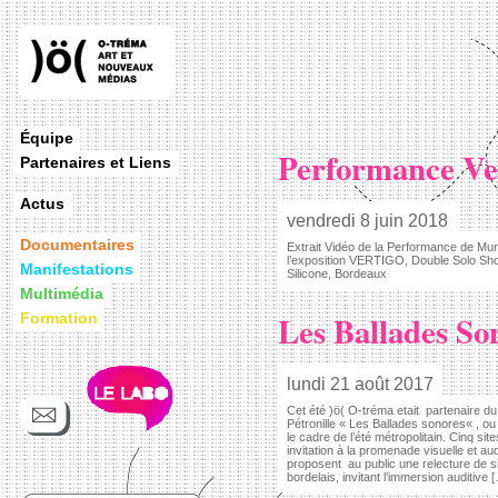
Équipe
Performance Ver
Partenaires et Liens
Actus
vendredi 8 juin 2018
Documentaires
Extrait Vidéo de la Performance de Mur
l’exposition VERTIGO, Double Solo Sh
Manifestations
Silicone, Bordeaux
Multimédia
Les Ballades So
Formation
lundi 21 août 2017
Cet été )ö( O-tréma etait partenaire du
Pétronille « Les Ballades sonores« , 
le cadre de l’été métropolitain. Cinq sit
invitation à la promenade visuelle et au
proposent au public une relecture de s
bordelais, invitant l’immersion auditive 