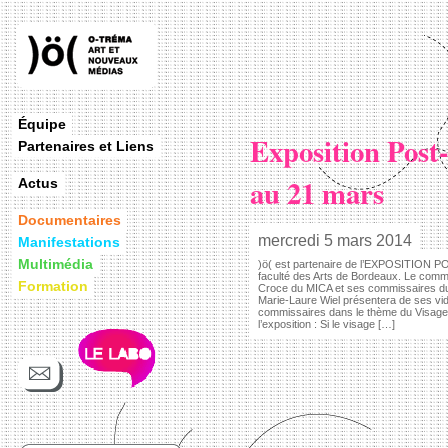
Équipe
Exposition Post
Partenaires et Liens
au 21 mars
Actus
Documentaires
mercredi 5 mars 2014
Manifestations
Multimédia
)ö( est partenaire de l’EXPOSITION P
faculté des Arts de Bordeaux. Le commi
Formation
Croce du MICA et ses commissaires du
Marie-Laure Wiel présentera de ses vid
commissaires dans le thème du Visage. 
l’exposition : Si le visage […]