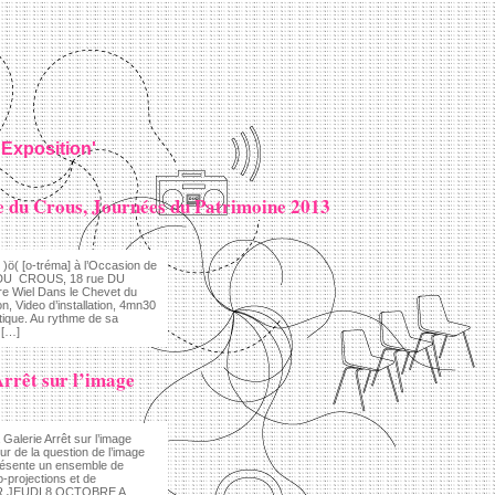
'Exposition'
le du Crous, Journées du Patrimoine 2013
( [o-tréma] à l’Occasion de
E DU CROUS, 18 rue DU
re Wiel Dans le Chevet du
on, Video d’installation, 4mn30
ique. Au rythme de sa
 […]
Arrêt sur l’image
 Galerie Arrêt sur l’image
ur de la question de l’image
» présente un ensemble de
-projections et de
IR JEUDI 8 OCTOBRE A