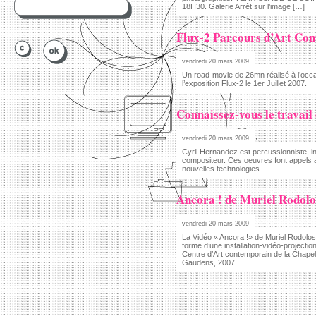
18H30. Galerie Arrêt sur l’image […]
Flux-2 Parcours d’Art Con
vendredi 20 mars 2009
Un road-movie de 26mn réalisé à l’occa
l’exposition Flux-2 le 1er Juillet 2007.
Connaissez-vous le travail
vendredi 20 mars 2009
Cyril Hernandez est percussionniste, in
compositeur. Ces oeuvres font appels a
nouvelles technologies.
Ancora ! de Muriel Rodolo
vendredi 20 mars 2009
La Vidéo « Ancora !» de Muriel Rodoloss
forme d’une installation-vidéo-projectio
Centre d’Art contemporain de la Chapel
Gaudens, 2007.