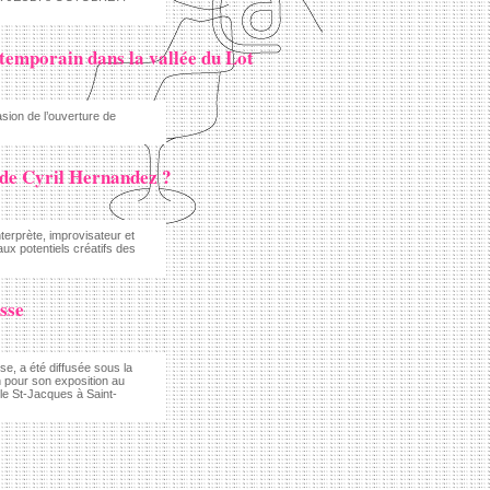
temporain dans la vallée du Lot
sion de l’ouverture de
 de Cyril Hernandez ?
terprète, improvisateur et
ux potentiels créatifs des
sse
e, a été diffusée sous la
n pour son exposition au
le St-Jacques à Saint-