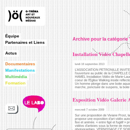
Équipe
Archive pour la catégorie 
Partenaires et Liens
Installation Vidéo Chapel
Actus
Documentaires
lundi 16 septembre 2013
Manifestations
L’ASSOCIATION PETRONILLE INVITE )ö
l’ouverture au public de la CHAPELL
Multimédia
HAMEL Installation Vidéo de Marie-Lau
coeur de l’Eglise Walking inside reflecti
Formation
Un homme plonge dans une boite aquat
marche, ponctuée de suspens, la boite
Exposition Vidéo Galerie 
mercredi 7 octobre 2009
Sur une proposition de Viviane Prost, la
propose une exposition d’art vidéo auto
fixe et animée. « entre figé et fugitif 
vidéos d’artistes sous la forme de mono
photographies. VERNISSAGE CE SO